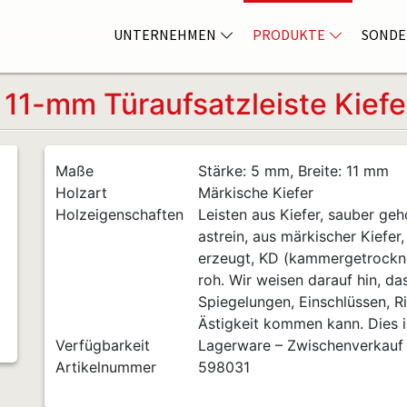
UNTERNEHMEN
PRODUKTE
SONDE
11-mm Türaufsatzleiste Kiefe
Maße
Stärke: 5 mm, Breite: 11 mm
Holzart
Märkische Kiefer
Holzeigenschaften
Leisten aus Kiefer, sauber geho
astrein, aus märkischer Kiefer
erzeugt, KD (kammergetrocknet
roh. Wir weisen darauf hin, da
Spiegelungen, Einschlüssen, Ri
Ästigkeit kommen kann. Dies is
Verfügbarkeit
Lagerware – Zwischenverkauf
Artikelnummer
598031