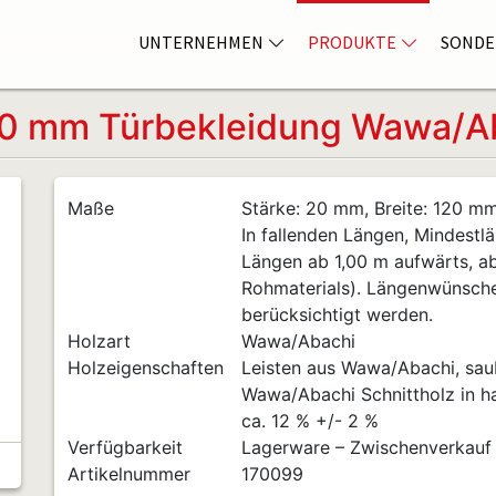
UNTERNEHMEN
PRODUKTE
SONDE
0 mm Türbekleidung Wawa/Ab
Maße
Stärke: 20 mm, Breite: 120 m
In fallenden Längen, Mindestlä
Längen ab 1,00 m aufwärts, a
Rohmaterials). Längenwünsch
berücksichtigt werden.
Holzart
Wawa/Abachi
Holzeigenschaften
Leisten aus Wawa/Abachi, saub
Wawa/Abachi Schnittholz in ha
ca. 12 % +/- 2 %
Verfügbarkeit
Lagerware – Zwischenverkauf
Artikelnummer
170099