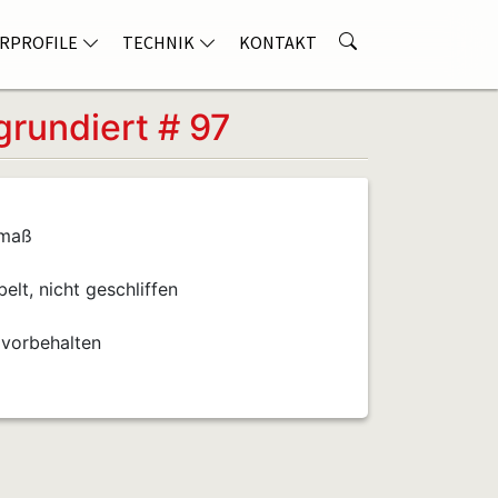
RPROFILE
TECHNIK
KONTAKT
rundiert # 97
nmaß
lt, nicht geschliffen
 vorbehalten