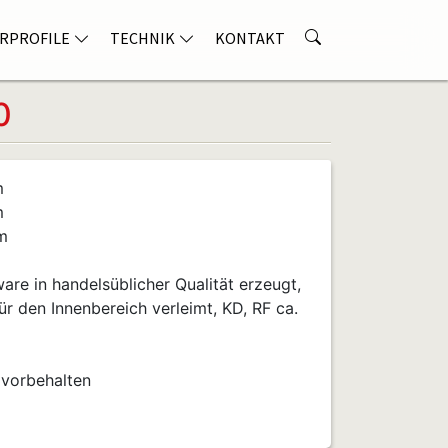
RPROFILE
TECHNIK
KONTAKT
0
m
m
m
re in handelsüblicher Qualität erzeugt,
ür den Innenbereich verleimt, KD, RF ca.
 vorbehalten