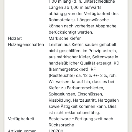
1,00 m lang (d. h. unterschiedliche
Längen ab 1,00 m aufwärts,
abhängig von der Verfügbarkeit des
Rohmaterials). Längenwünsche
können nach vorheriger Absprache
berücksichtigt werden.
Holzart
Märkische Kiefer
Holzeigenschaften
Leisten aus Kiefer, sauber gehobelt,
nicht geschliffen, im Prinzip astrein,
aus märkischer Kiefer, Seitenware in
handelsüblicher Qualität erzeugt, KD
(kammergetrocknet), RF
(Restfeuchte) ca. 12 % +/- 2 %, roh.
Wir weisen darauf hin, dass es bei
Kiefer zu Farbunterschieden,
Spiegelungen, Einschlüssen,
Rissbildung, Harzaustritt, Harzgallen
sowie Ästigkeit kommen kann. Dies
ist nicht reklamationsfähig.
Verfügbarkeit
Bestellware – Fertigungszeit nach
Rücksprache
Artikelnummer
120700